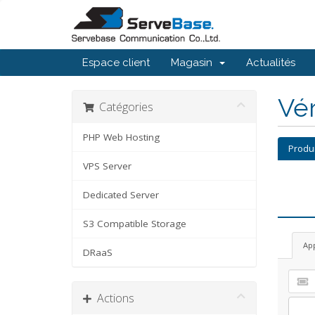
Espace client
Magasin
Actualités
Vé
Catégories
PHP Web Hosting
Produ
VPS Server
Dedicated Server
S3 Compatible Storage
Ap
DRaaS
Actions