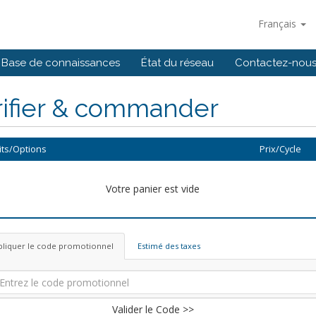
Français
Base de connaissances
État du réseau
Contactez-nou
rifier & commander
its/Options
Prix/Cycle
Votre panier est vide
pliquer le code promotionnel
Estimé des taxes
Valider le Code >>