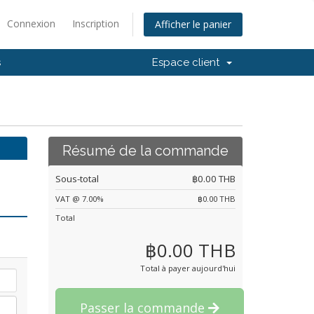
Connexion
Inscription
Afficher le panier
s
Espace client
Résumé de la commande
Sous-total
฿0.00 THB
VAT @ 7.00%
฿0.00 THB
Total
฿0.00 THB
Total à payer aujourd'hui
Passer la commande