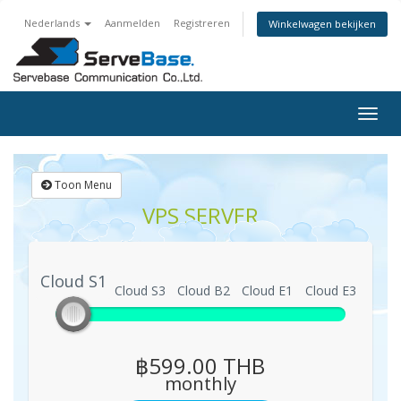
Nederlands
Aanmelden
Registreren
Winkelwagen bekijken
Togg
navig
Toon Menu
VPS SERVER
Cloud S1
Cloud S1
Cloud S3
Cloud B2
Cloud E1
Cloud E3
฿599.00 THB
monthly