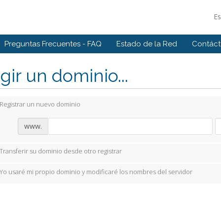
E
Preguntas Frecuentes - FAQ
Estado de la Red
Contác
gir un dominio...
Registrar un nuevo dominio
www.
Transferir su dominio desde otro registrar
Yo usaré mi propio dominio y modificaré los nombres del servidor